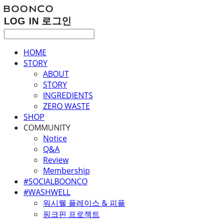
LOG IN
로그인
HOME
STORY
ABOUT
STORY
INGREDIENTS
ZERO WASTE
SHOP
COMMUNITY
Notice
Q&A
Review
Membership
#SOCIALBOONCO
#WASHWELL
워시웰 플레이스 & 피플
핑크핀 프로젝트