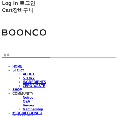
Log In
로그인
Cart
장바구니
분코
HOME
STORY
ABOUT
STORY
INGREDIENTS
ZERO WASTE
SHOP
COMMUNITY
Notice
Q&A
Review
Membership
#SOCIALBOONCO