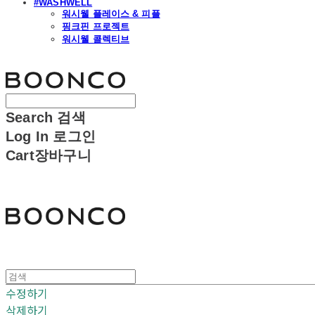
#WASHWELL
워시웰 플레이스 & 피플
핑크핀 프로젝트
워시웰 콜렉티브
분코
Search
검색
Log In
로그인
Cart
장바구니
분코
수정하기
삭제하기