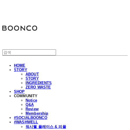
분코
HOME
STORY
ABOUT
STORY
INGREDIENTS
ZERO WASTE
SHOP
COMMUNITY
Notice
Q&A
Review
Membership
#SOCIALBOONCO
#WASHWELL
워시웰 플레이스 & 피플