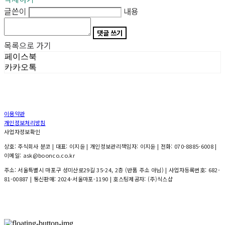
글쓴이
내용
댓글 쓰기
목록으로 가기
페이스북
카카오톡
이용약관
개인정보처리방침
사업자정보확인
상호: 주식회사 분코 | 대표: 이지윤 | 개인정보관리책임자: 이지윤 | 전화: 070-8885-6008 |
이메일: ask@boonco.co.kr
주소: 서울특별시 마포구 성미산로29길 35-24, 2층 (반품 주소 아님) | 사업자등록번호:
682-
81-00887
| 통신판매:
2024-서울마포-1190
| 호스팅제공자: (주)식스샵