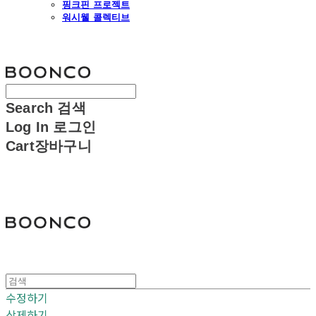
핑크핀 프로젝트
워시웰 콜렉티브
분코
Search
검색
Log In
로그인
Cart
장바구니
분코
수정하기
삭제하기