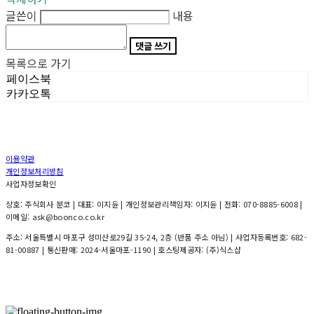
글쓴이
내용
댓글 쓰기
목록으로 가기
페이스북
카카오톡
이용약관
개인정보처리방침
사업자정보확인
상호: 주식회사 분코 | 대표: 이지윤 | 개인정보관리책임자: 이지윤 | 전화: 070-8885-6008 |
이메일: ask@boonco.co.kr
주소: 서울특별시 마포구 성미산로29길 35-24, 2층 (반품 주소 아님) | 사업자등록번호:
682-
81-00887
| 통신판매:
2024-서울마포-1190
| 호스팅제공자: (주)식스샵