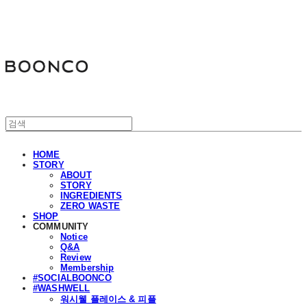
분코
HOME
STORY
ABOUT
STORY
INGREDIENTS
ZERO WASTE
SHOP
COMMUNITY
Notice
Q&A
Review
Membership
#SOCIALBOONCO
#WASHWELL
워시웰 플레이스 & 피플