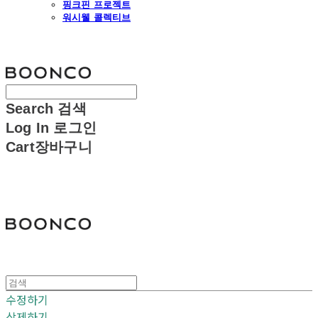
핑크핀 프로젝트
워시웰 콜렉티브
분코
Search
검색
Log In
로그인
Cart
장바구니
분코
수정하기
삭제하기