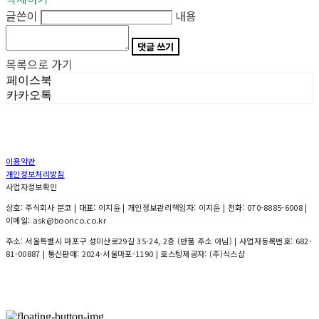
글쓴이
내용
댓글 쓰기
목록으로 가기
페이스북
카카오톡
이용약관
개인정보처리방침
사업자정보확인
상호: 주식회사 분코 | 대표: 이지윤 | 개인정보관리책임자: 이지윤 | 전화: 070-8885-6008 |
이메일: ask@boonco.co.kr
주소: 서울특별시 마포구 성미산로29길 35-24, 2층 (반품 주소 아님) | 사업자등록번호:
682-
81-00887
| 통신판매:
2024-서울마포-1190
| 호스팅제공자: (주)식스샵