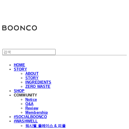
분코
HOME
STORY
ABOUT
STORY
INGREDIENTS
ZERO WASTE
SHOP
COMMUNITY
Notice
Q&A
Review
Membership
#SOCIALBOONCO
#WASHWELL
워시웰 플레이스 & 피플