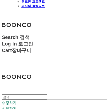
핑크핀 프로젝트
워시웰 콜렉티브
분코
Search
검색
Log In
로그인
Cart
장바구니
분코
수정하기
삭제하기