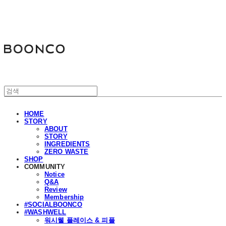
분코
HOME
STORY
ABOUT
STORY
INGREDIENTS
ZERO WASTE
SHOP
COMMUNITY
Notice
Q&A
Review
Membership
#SOCIALBOONCO
#WASHWELL
워시웰 플레이스 & 피플