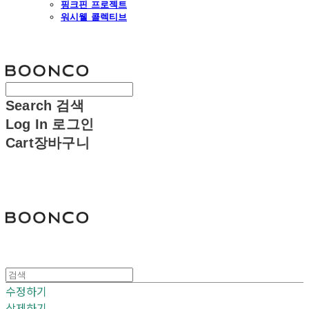
핑크핀 프로젝트
워시웰 콜렉티브
분코
Search
검색
Log In
로그인
Cart
장바구니
분코
수정하기
삭제하기