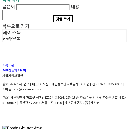
글쓴이
내용
댓글 쓰기
목록으로 가기
페이스북
카카오톡
이용약관
개인정보처리방침
사업자정보확인
상호: 주식회사 분코 | 대표: 이지윤 | 개인정보관리책임자: 이지윤 | 전화: 070-8885-6008 |
이메일: ask@boonco.co.kr
주소: 서울특별시 마포구 성미산로29길 35-24, 2층 (반품 주소 아님) | 사업자등록번호:
682-
81-00887
| 통신판매:
2024-서울마포-1190
| 호스팅제공자: (주)식스샵