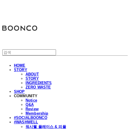
분코
HOME
STORY
ABOUT
STORY
INGREDIENTS
ZERO WASTE
SHOP
COMMUNITY
Notice
Q&A
Review
Membership
#SOCIALBOONCO
#WASHWELL
워시웰 플레이스 & 피플