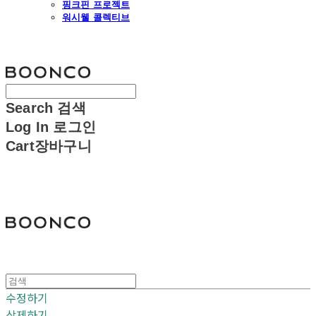
핑크핀 프로젝트
워시웰 콜렉티브
분코
Search
검색
Log In
로그인
Cart
장바구니
분코
수정하기
삭제하기