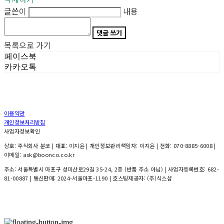
글쓴이
내용
댓글 쓰기
목록으로 가기
페이스북
카카오톡
이용약관
개인정보처리방침
사업자정보확인
상호: 주식회사 분코 | 대표: 이지윤 | 개인정보관리책임자: 이지윤 | 전화: 070-8885-6008 |
이메일: ask@boonco.co.kr
주소: 서울특별시 마포구 성미산로29길 35-24, 2층 (반품 주소 아님) | 사업자등록번호:
682-
81-00887
| 통신판매:
2024-서울마포-1190
| 호스팅제공자: (주)식스샵