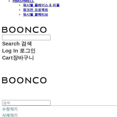
#WASHWELL
워시웰 플레이스 & 피플
핑크핀 프로젝트
워시웰 콜렉티브
분코
Search
검색
Log In
로그인
Cart
장바구니
분코
수정하기
삭제하기