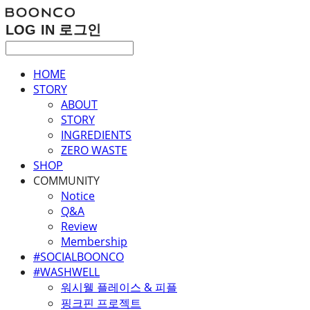
LOG IN
로그인
HOME
STORY
ABOUT
STORY
INGREDIENTS
ZERO WASTE
SHOP
COMMUNITY
Notice
Q&A
Review
Membership
#SOCIALBOONCO
#WASHWELL
워시웰 플레이스 & 피플
핑크핀 프로젝트