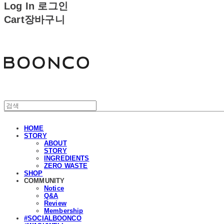
Log In
로그인
Cart
장바구니
분코
HOME
STORY
ABOUT
STORY
INGREDIENTS
ZERO WASTE
SHOP
COMMUNITY
Notice
Q&A
Review
Membership
#SOCIALBOONCO