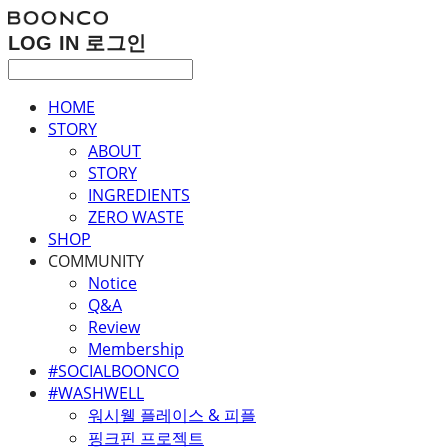
LOG IN
로그인
HOME
STORY
ABOUT
STORY
INGREDIENTS
ZERO WASTE
SHOP
COMMUNITY
Notice
Q&A
Review
Membership
#SOCIALBOONCO
#WASHWELL
워시웰 플레이스 & 피플
핑크핀 프로젝트