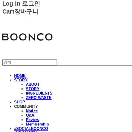
Log In
로그인
Cart
장바구니
분코
HOME
STORY
ABOUT
STORY
INGREDIENTS
ZERO WASTE
SHOP
COMMUNITY
Notice
Q&A
Review
Membership
#SOCIALBOONCO