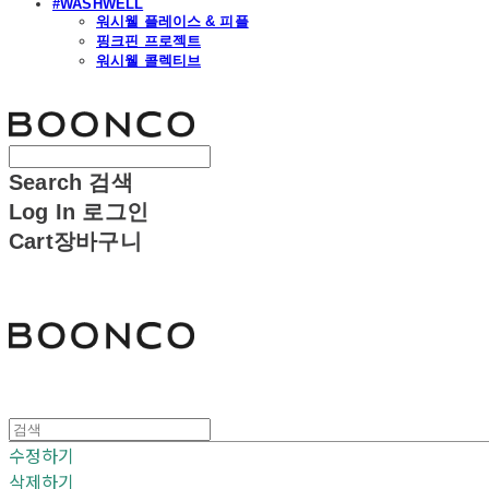
#WASHWELL
워시웰 플레이스 & 피플
핑크핀 프로젝트
워시웰 콜렉티브
분코
Search
검색
Log In
로그인
Cart
장바구니
분코
수정하기
삭제하기