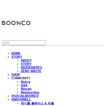
분코
HOME
STORY
ABOUT
STORY
INGREDIENTS
ZERO WASTE
SHOP
COMMUNITY
Notice
Q&A
Review
Membership
#SOCIALBOONCO
#WASHWELL
워시웰 플레이스 & 피플