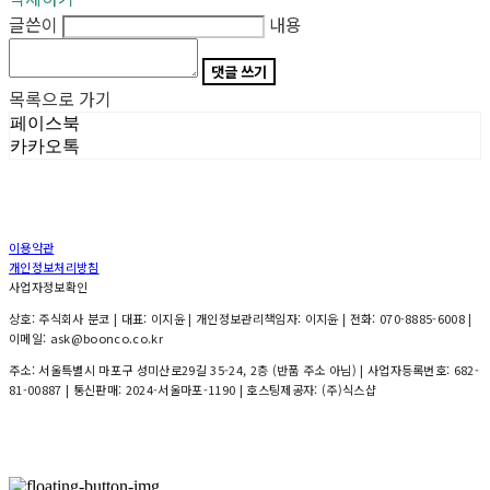
글쓴이
내용
댓글 쓰기
목록으로 가기
페이스북
카카오톡
이용약관
개인정보처리방침
사업자정보확인
상호: 주식회사 분코 | 대표: 이지윤 | 개인정보관리책임자: 이지윤 | 전화: 070-8885-6008 |
이메일: ask@boonco.co.kr
주소: 서울특별시 마포구 성미산로29길 35-24, 2층 (반품 주소 아님) | 사업자등록번호:
682-
81-00887
| 통신판매:
2024-서울마포-1190
| 호스팅제공자: (주)식스샵