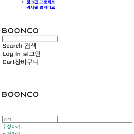
핑크핀 프로젝트
워시웰 콜렉티브
분코
Search
검색
Log In
로그인
Cart
장바구니
분코
수정하기
삭제하기