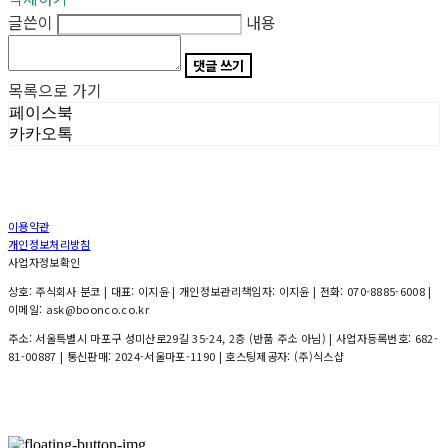
글쓴이
내용
댓글 쓰기
목록으로 가기
페이스북
카카오톡
이용약관
개인정보처리방침
사업자정보확인
상호: 주식회사 분코 | 대표: 이지윤 | 개인정보관리책임자: 이지윤 | 전화: 070-8885-6008 |
이메일: ask@boonco.co.kr
주소: 서울특별시 마포구 성미산로29길 35-24, 2층 (반품 주소 아님) | 사업자등록번호:
682-
81-00887
| 통신판매:
2024-서울마포-1190
| 호스팅제공자: (주)식스샵