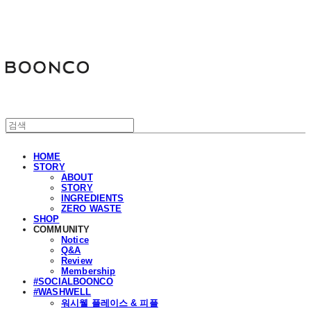
분코
HOME
STORY
ABOUT
STORY
INGREDIENTS
ZERO WASTE
SHOP
COMMUNITY
Notice
Q&A
Review
Membership
#SOCIALBOONCO
#WASHWELL
워시웰 플레이스 & 피플