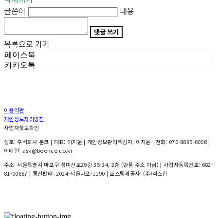
글쓴이
내용
댓글 쓰기
목록으로 가기
페이스북
카카오톡
이용약관
개인정보처리방침
사업자정보확인
상호: 주식회사 분코 | 대표: 이지윤 | 개인정보관리책임자: 이지윤 | 전화: 070-8885-6008 |
이메일: ask@boonco.co.kr
주소: 서울특별시 마포구 성미산로29길 35-24, 2층 (반품 주소 아님) | 사업자등록번호:
682-
81-00887
| 통신판매:
2024-서울마포-1190
| 호스팅제공자: (주)식스샵