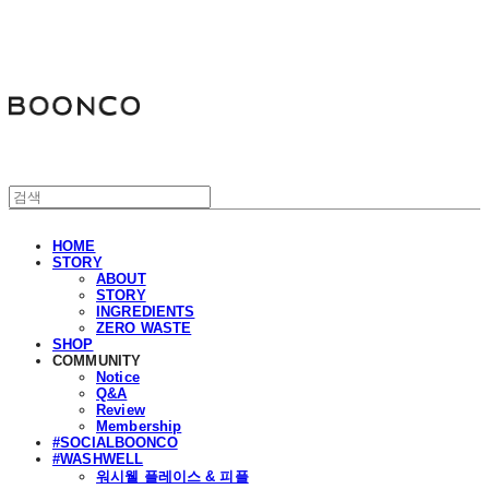
분코
HOME
STORY
ABOUT
STORY
INGREDIENTS
ZERO WASTE
SHOP
COMMUNITY
Notice
Q&A
Review
Membership
#SOCIALBOONCO
#WASHWELL
워시웰 플레이스 & 피플