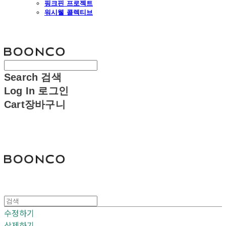
핑크핀 프로젝트
워시웰 콜렉티브
분코
Search
검색
Log In
로그인
Cart
장바구니
분코
수정하기
삭제하기