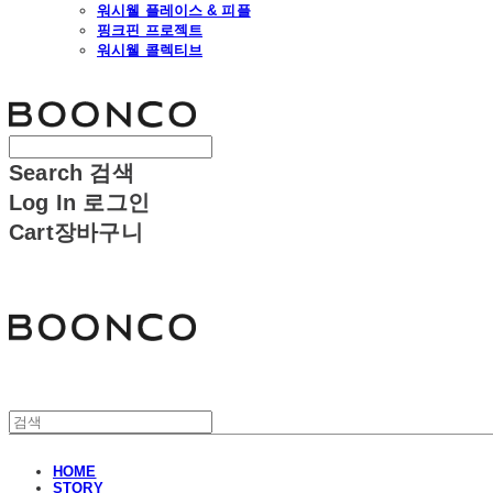
워시웰 플레이스 & 피플
핑크핀 프로젝트
워시웰 콜렉티브
분코
Search
검색
Log In
로그인
Cart
장바구니
분코
HOME
STORY