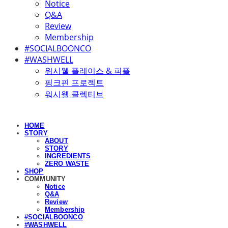
Notice
Q&A
Review
Membership
#SOCIALBOONCO
#WASHWELL
워시웰 플레이스 & 피플
핑크핀 프로젝트
워시웰 콜렉티브
HOME
STORY
ABOUT
STORY
INGREDIENTS
ZERO WASTE
SHOP
COMMUNITY
Notice
Q&A
Review
Membership
#SOCIALBOONCO
#WASHWELL