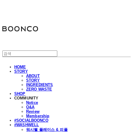
분코
HOME
STORY
ABOUT
STORY
INGREDIENTS
ZERO WASTE
SHOP
COMMUNITY
Notice
Q&A
Review
Membership
#SOCIALBOONCO
#WASHWELL
워시웰 플레이스 & 피플