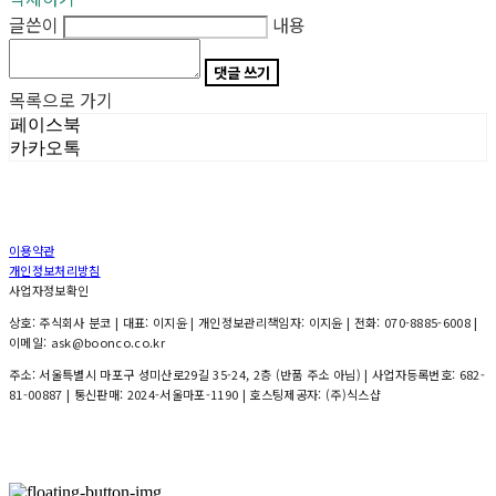
글쓴이
내용
댓글 쓰기
목록으로 가기
페이스북
카카오톡
이용약관
개인정보처리방침
사업자정보확인
상호: 주식회사 분코 | 대표: 이지윤 | 개인정보관리책임자: 이지윤 | 전화: 070-8885-6008 |
이메일: ask@boonco.co.kr
주소: 서울특별시 마포구 성미산로29길 35-24, 2층 (반품 주소 아님) | 사업자등록번호:
682-
81-00887
| 통신판매:
2024-서울마포-1190
| 호스팅제공자: (주)식스샵