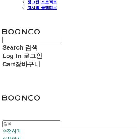
핑크핀 프로젝트
워시웰 콜렉티브
분코
Search
검색
Log In
로그인
Cart
장바구니
분코
수정하기
삭제하기