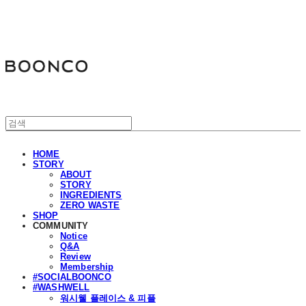
분코
HOME
STORY
ABOUT
STORY
INGREDIENTS
ZERO WASTE
SHOP
COMMUNITY
Notice
Q&A
Review
Membership
#SOCIALBOONCO
#WASHWELL
워시웰 플레이스 & 피플