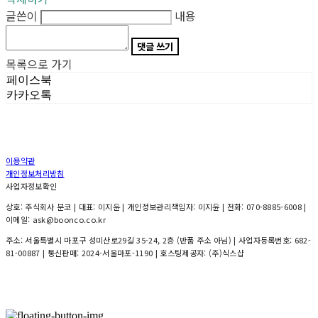
글쓴이
내용
댓글 쓰기
목록으로 가기
페이스북
카카오톡
이용약관
개인정보처리방침
사업자정보확인
상호: 주식회사 분코 | 대표: 이지윤 | 개인정보관리책임자: 이지윤 | 전화: 070-8885-6008 |
이메일: ask@boonco.co.kr
주소: 서울특별시 마포구 성미산로29길 35-24, 2층 (반품 주소 아님) | 사업자등록번호:
682-
81-00887
| 통신판매:
2024-서울마포-1190
| 호스팅제공자: (주)식스샵