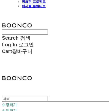
핑크핀 프로젝트
워시웰 콜렉티브
분코
Search
검색
Log In
로그인
Cart
장바구니
분코
수정하기
삭제하기