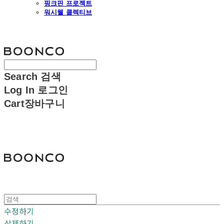
핑크핀 프로젝트
워시웰 콜렉티브
분코
Search
검색
Log In
로그인
Cart
장바구니
분코
수정하기
삭제하기