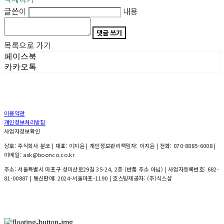
글쓴이
내용
댓글 쓰기
목록으로 가기
페이스북
카카오톡
이용약관
개인정보처리방침
사업자정보확인
상호: 주식회사 분코 | 대표: 이지윤 | 개인정보관리책임자: 이지윤 | 전화: 070-8885-6008 |
이메일: ask@boonco.co.kr
주소: 서울특별시 마포구 성미산로29길 35-24, 2층 (반품 주소 아님) | 사업자등록번호:
682-
81-00887
| 통신판매:
2024-서울마포-1190
| 호스팅제공자: (주)식스샵