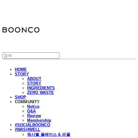
분코
HOME
STORY
ABOUT
STORY
INGREDIENTS
ZERO WASTE
SHOP
COMMUNITY
Notice
Q&A
Review
Membership
#SOCIALBOONCO
#WASHWELL
워시웰 플레이스 & 피플