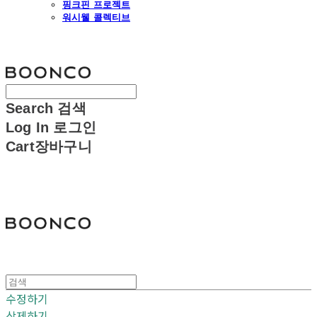
핑크핀 프로젝트
워시웰 콜렉티브
분코
Search
검색
Log In
로그인
Cart
장바구니
분코
수정하기
삭제하기