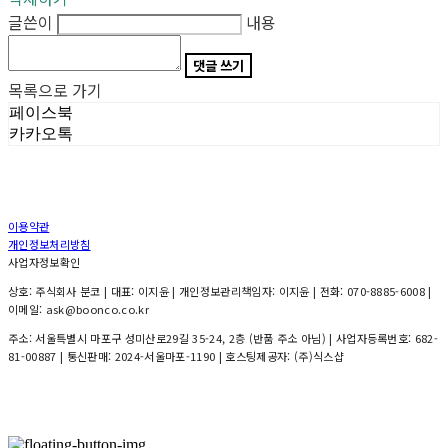
글쓴이
내용
댓글 쓰기
목록으로 가기
페이스북
카카오톡
이용약관
개인정보처리방침
사업자정보확인
상호: 주식회사 분코 | 대표: 이지윤 | 개인정보관리책임자: 이지윤 | 전화: 070-8885-6008 |
이메일: ask@boonco.co.kr
주소: 서울특별시 마포구 성미산로29길 35-24, 2층 (반품 주소 아님) | 사업자등록번호:
682-
81-00887
| 통신판매:
2024-서울마포-1190
| 호스팅제공자: (주)식스샵