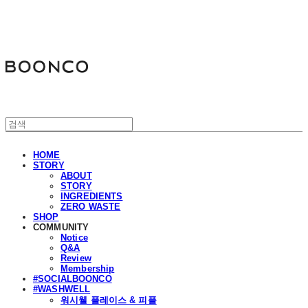
분코
HOME
STORY
ABOUT
STORY
INGREDIENTS
ZERO WASTE
SHOP
COMMUNITY
Notice
Q&A
Review
Membership
#SOCIALBOONCO
#WASHWELL
워시웰 플레이스 & 피플