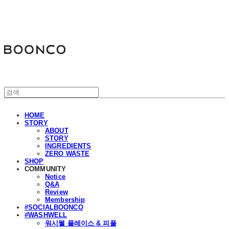
분코
HOME
STORY
ABOUT
STORY
INGREDIENTS
ZERO WASTE
SHOP
COMMUNITY
Notice
Q&A
Review
Membership
#SOCIALBOONCO
#WASHWELL
워시웰 플레이스 & 피플