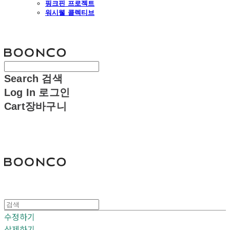
핑크핀 프로젝트
워시웰 콜렉티브
분코
Search
검색
Log In
로그인
Cart
장바구니
분코
수정하기
삭제하기