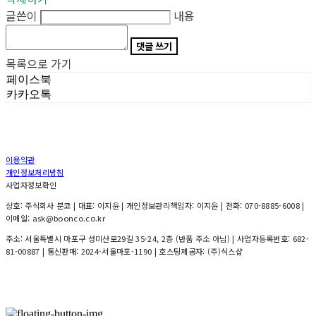
글쓴이
내용
댓글 쓰기
목록으로 가기
페이스북
카카오톡
이용약관
개인정보처리방침
사업자정보확인
상호: 주식회사 분코 | 대표: 이지윤 | 개인정보관리책임자: 이지윤 | 전화: 070-8885-6008 |
이메일: ask@boonco.co.kr
주소: 서울특별시 마포구 성미산로29길 35-24, 2층 (반품 주소 아님) | 사업자등록번호:
682-
81-00887
| 통신판매:
2024-서울마포-1190
| 호스팅제공자: (주)식스샵