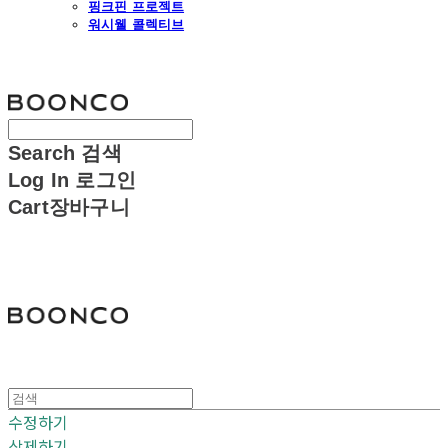
핑크핀 프로젝트
워시웰 콜렉티브
분코
Search
검색
Log In
로그인
Cart
장바구니
분코
수정하기
삭제하기