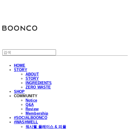
분코
HOME
STORY
ABOUT
STORY
INGREDIENTS
ZERO WASTE
SHOP
COMMUNITY
Notice
Q&A
Review
Membership
#SOCIALBOONCO
#WASHWELL
워시웰 플레이스 & 피플