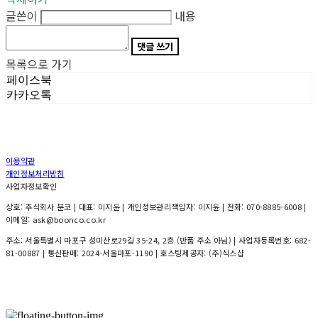
글쓴이
내용
댓글 쓰기
목록으로 가기
페이스북
카카오톡
이용약관
개인정보처리방침
사업자정보확인
상호: 주식회사 분코 | 대표: 이지윤 | 개인정보관리책임자: 이지윤 | 전화: 070-8885-6008 |
이메일: ask@boonco.co.kr
주소: 서울특별시 마포구 성미산로29길 35-24, 2층 (반품 주소 아님) | 사업자등록번호:
682-
81-00887
| 통신판매:
2024-서울마포-1190
| 호스팅제공자: (주)식스샵