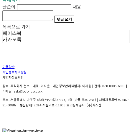
글쓴이
내용
댓글 쓰기
목록으로 가기
페이스북
카카오톡
이용약관
개인정보처리방침
사업자정보확인
상호: 주식회사 분코 | 대표: 이지윤 | 개인정보관리책임자: 이지윤 | 전화: 070-8885-6008 |
이메일: ask@boonco.co.kr
주소: 서울특별시 마포구 성미산로29길 35-24, 2층 (반품 주소 아님) | 사업자등록번호:
682-
81-00887
| 통신판매:
2024-서울마포-1190
| 호스팅제공자: (주)식스샵