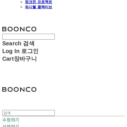
핑크핀 프로젝트
워시웰 콜렉티브
분코
Search
검색
Log In
로그인
Cart
장바구니
분코
수정하기
삭제하기