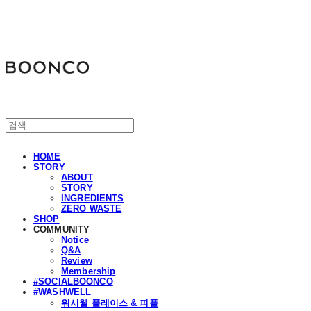
분코
HOME
STORY
ABOUT
STORY
INGREDIENTS
ZERO WASTE
SHOP
COMMUNITY
Notice
Q&A
Review
Membership
#SOCIALBOONCO
#WASHWELL
워시웰 플레이스 & 피플