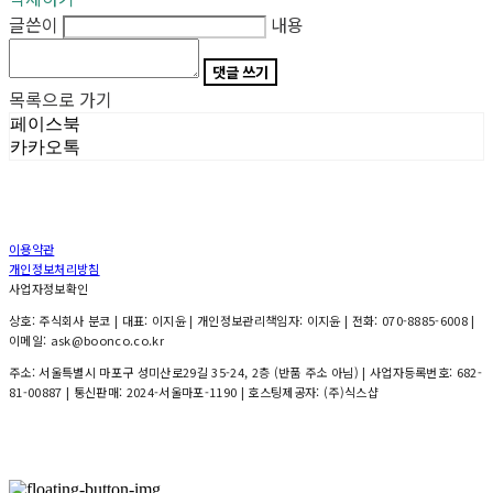
글쓴이
내용
댓글 쓰기
목록으로 가기
페이스북
카카오톡
이용약관
개인정보처리방침
사업자정보확인
상호: 주식회사 분코 | 대표: 이지윤 | 개인정보관리책임자: 이지윤 | 전화: 070-8885-6008 |
이메일: ask@boonco.co.kr
주소: 서울특별시 마포구 성미산로29길 35-24, 2층 (반품 주소 아님) | 사업자등록번호:
682-
81-00887
| 통신판매:
2024-서울마포-1190
| 호스팅제공자: (주)식스샵