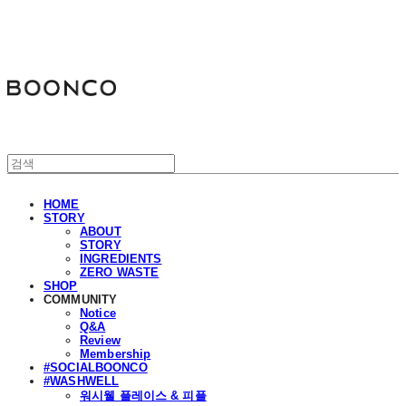
분코
HOME
STORY
ABOUT
STORY
INGREDIENTS
ZERO WASTE
SHOP
COMMUNITY
Notice
Q&A
Review
Membership
#SOCIALBOONCO
#WASHWELL
워시웰 플레이스 & 피플