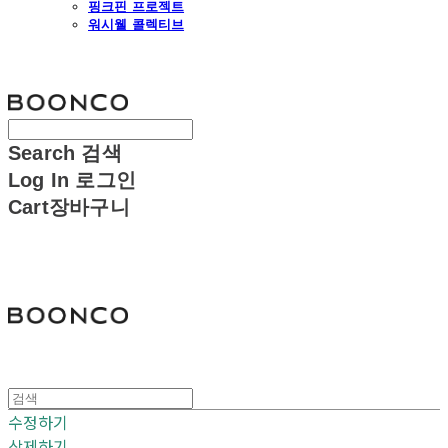
핑크핀 프로젝트
워시웰 콜렉티브
분코
Search
검색
Log In
로그인
Cart
장바구니
분코
수정하기
삭제하기