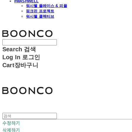
#WASHWELL
워시웰 플레이스 & 피플
핑크핀 프로젝트
워시웰 콜렉티브
분코
Search
검색
Log In
로그인
Cart
장바구니
분코
수정하기
삭제하기