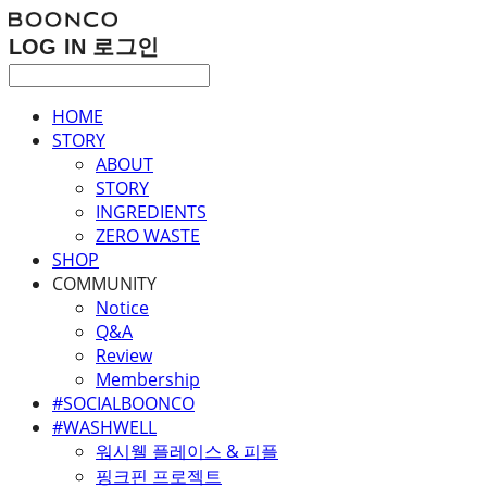
LOG IN
로그인
HOME
STORY
ABOUT
STORY
INGREDIENTS
ZERO WASTE
SHOP
COMMUNITY
Notice
Q&A
Review
Membership
#SOCIALBOONCO
#WASHWELL
워시웰 플레이스 & 피플
핑크핀 프로젝트