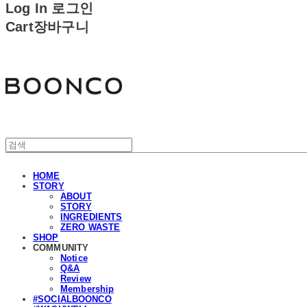
Log In
로그인
Cart
장바구니
분코
HOME
STORY
ABOUT
STORY
INGREDIENTS
ZERO WASTE
SHOP
COMMUNITY
Notice
Q&A
Review
Membership
#SOCIALBOONCO