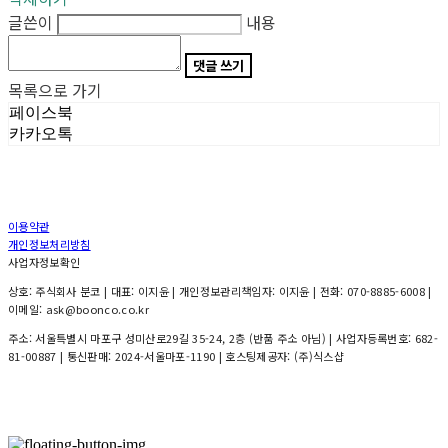
글쓴이
내용
댓글 쓰기
목록으로 가기
페이스북
카카오톡
이용약관
개인정보처리방침
사업자정보확인
상호: 주식회사 분코 | 대표: 이지윤 | 개인정보관리책임자: 이지윤 | 전화: 070-8885-6008 |
이메일: ask@boonco.co.kr
주소: 서울특별시 마포구 성미산로29길 35-24, 2층 (반품 주소 아님) | 사업자등록번호:
682-
81-00887
| 통신판매:
2024-서울마포-1190
| 호스팅제공자: (주)식스샵