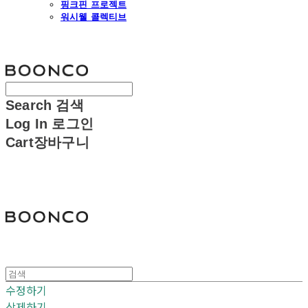
핑크핀 프로젝트
워시웰 콜렉티브
분코
Search
검색
Log In
로그인
Cart
장바구니
분코
수정하기
삭제하기