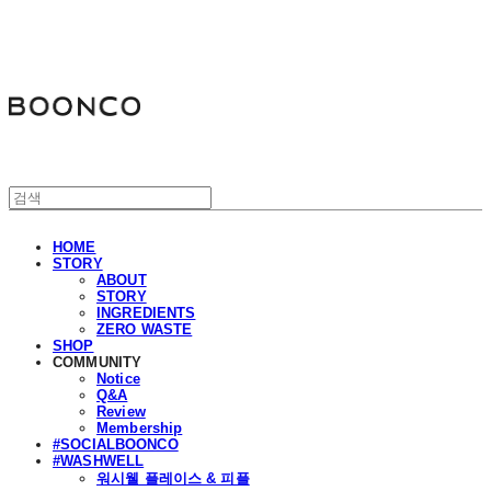
분코
HOME
STORY
ABOUT
STORY
INGREDIENTS
ZERO WASTE
SHOP
COMMUNITY
Notice
Q&A
Review
Membership
#SOCIALBOONCO
#WASHWELL
워시웰 플레이스 & 피플