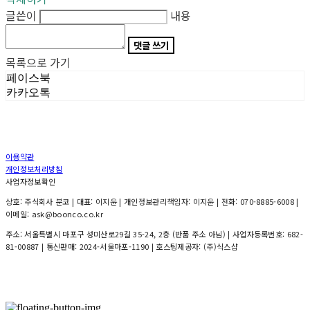
글쓴이
내용
댓글 쓰기
목록으로 가기
페이스북
카카오톡
이용약관
개인정보처리방침
사업자정보확인
상호: 주식회사 분코 | 대표: 이지윤 | 개인정보관리책임자: 이지윤 | 전화: 070-8885-6008 |
이메일: ask@boonco.co.kr
주소: 서울특별시 마포구 성미산로29길 35-24, 2층 (반품 주소 아님) | 사업자등록번호:
682-
81-00887
| 통신판매:
2024-서울마포-1190
| 호스팅제공자: (주)식스샵