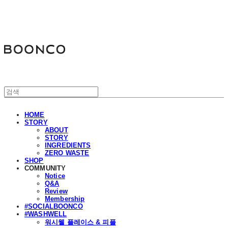
분코
HOME
STORY
ABOUT
STORY
INGREDIENTS
ZERO WASTE
SHOP
COMMUNITY
Notice
Q&A
Review
Membership
#SOCIALBOONCO
#WASHWELL
워시웰 플레이스 & 피플