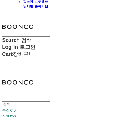
핑크핀 프로젝트
워시웰 콜렉티브
분코
Search
검색
Log In
로그인
Cart
장바구니
분코
수정하기
삭제하기