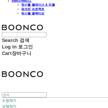
#WASHWELL
워시웰 플레이스 & 피플
핑크핀 프로젝트
워시웰 콜렉티브
분코
Search
검색
Log In
로그인
Cart
장바구니
분코
수정하기
삭제하기