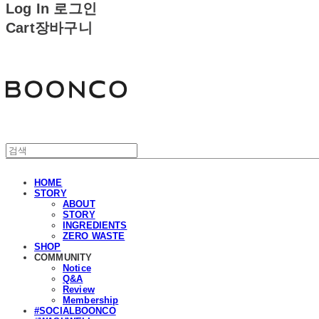
Log In
로그인
Cart
장바구니
분코
HOME
STORY
ABOUT
STORY
INGREDIENTS
ZERO WASTE
SHOP
COMMUNITY
Notice
Q&A
Review
Membership
#SOCIALBOONCO