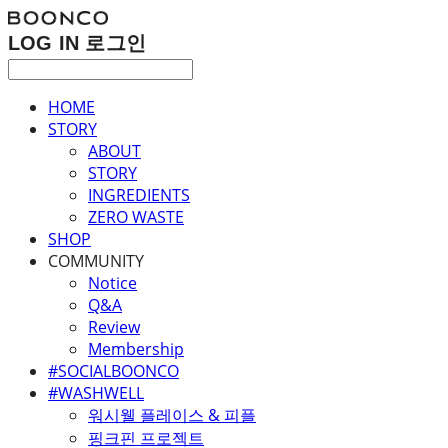
LOG IN
로그인
HOME
STORY
ABOUT
STORY
INGREDIENTS
ZERO WASTE
SHOP
COMMUNITY
Notice
Q&A
Review
Membership
#SOCIALBOONCO
#WASHWELL
워시웰 플레이스 & 피플
핑크핀 프로젝트