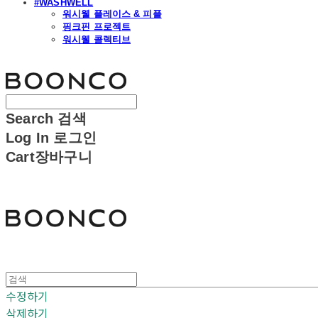
#WASHWELL
워시웰 플레이스 & 피플
핑크핀 프로젝트
워시웰 콜렉티브
분코
Search
검색
Log In
로그인
Cart
장바구니
분코
수정하기
삭제하기