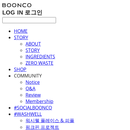
LOG IN
로그인
HOME
STORY
ABOUT
STORY
INGREDIENTS
ZERO WASTE
SHOP
COMMUNITY
Notice
Q&A
Review
Membership
#SOCIALBOONCO
#WASHWELL
워시웰 플레이스 & 피플
핑크핀 프로젝트