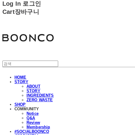
Log In
로그인
Cart
장바구니
분코
HOME
STORY
ABOUT
STORY
INGREDIENTS
ZERO WASTE
SHOP
COMMUNITY
Notice
Q&A
Review
Membership
#SOCIALBOONCO