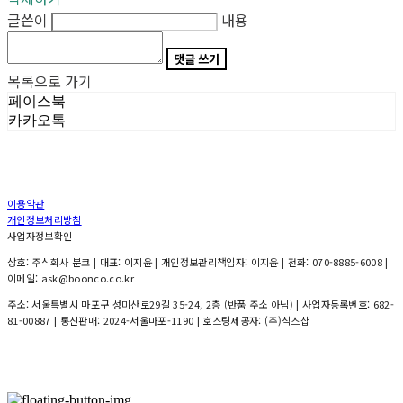
글쓴이
내용
댓글 쓰기
목록으로 가기
페이스북
카카오톡
이용약관
개인정보처리방침
사업자정보확인
상호: 주식회사 분코 | 대표: 이지윤 | 개인정보관리책임자: 이지윤 | 전화: 070-8885-6008 |
이메일: ask@boonco.co.kr
주소: 서울특별시 마포구 성미산로29길 35-24, 2층 (반품 주소 아님) | 사업자등록번호:
682-
81-00887
| 통신판매:
2024-서울마포-1190
| 호스팅제공자: (주)식스샵