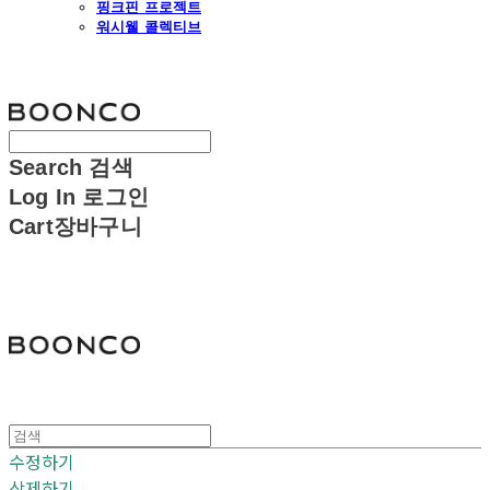
핑크핀 프로젝트
워시웰 콜렉티브
분코
Search
검색
Log In
로그인
Cart
장바구니
분코
수정하기
삭제하기