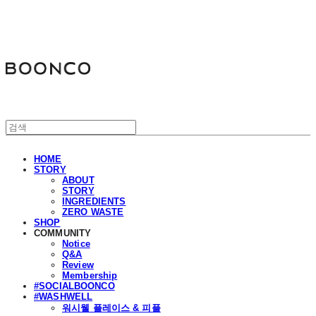
분코
HOME
STORY
ABOUT
STORY
INGREDIENTS
ZERO WASTE
SHOP
COMMUNITY
Notice
Q&A
Review
Membership
#SOCIALBOONCO
#WASHWELL
워시웰 플레이스 & 피플