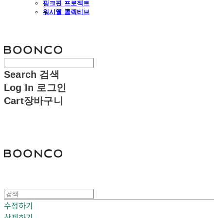
핑크핀 프로젝트
워시웰 콜렉티브
분코
Search
검색
Log In
로그인
Cart
장바구니
분코
수정하기
삭제하기