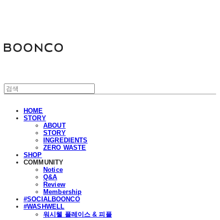
분코
HOME
STORY
ABOUT
STORY
INGREDIENTS
ZERO WASTE
SHOP
COMMUNITY
Notice
Q&A
Review
Membership
#SOCIALBOONCO
#WASHWELL
워시웰 플레이스 & 피플