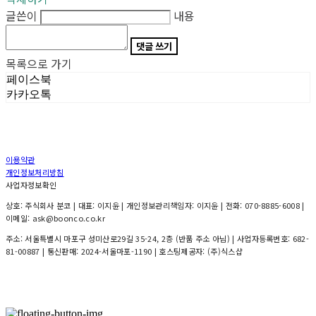
글쓴이
내용
댓글 쓰기
목록으로 가기
페이스북
카카오톡
이용약관
개인정보처리방침
사업자정보확인
상호: 주식회사 분코 | 대표: 이지윤 | 개인정보관리책임자: 이지윤 | 전화: 070-8885-6008 |
이메일: ask@boonco.co.kr
주소: 서울특별시 마포구 성미산로29길 35-24, 2층 (반품 주소 아님) | 사업자등록번호:
682-
81-00887
| 통신판매:
2024-서울마포-1190
| 호스팅제공자: (주)식스샵