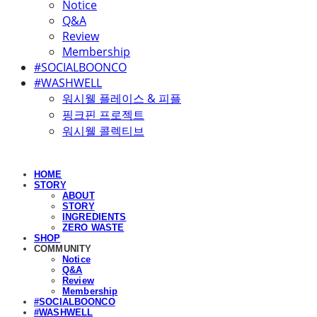
Notice
Q&A
Review
Membership
#SOCIALBOONCO
#WASHWELL
워시웰 플레이스 & 피플
핑크핀 프로젝트
워시웰 콜렉티브
HOME
STORY
ABOUT
STORY
INGREDIENTS
ZERO WASTE
SHOP
COMMUNITY
Notice
Q&A
Review
Membership
#SOCIALBOONCO
#WASHWELL