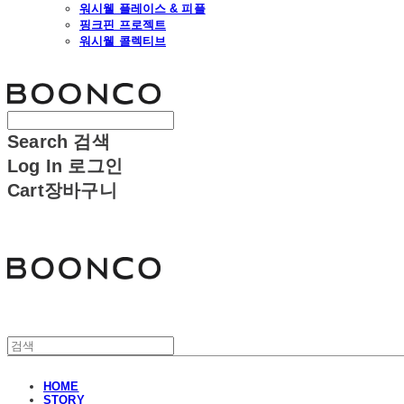
워시웰 플레이스 & 피플
핑크핀 프로젝트
워시웰 콜렉티브
분코
Search
검색
Log In
로그인
Cart
장바구니
분코
HOME
STORY