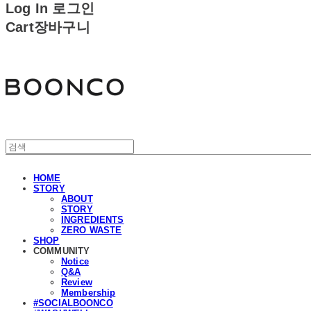
Log In
로그인
Cart
장바구니
분코
HOME
STORY
ABOUT
STORY
INGREDIENTS
ZERO WASTE
SHOP
COMMUNITY
Notice
Q&A
Review
Membership
#SOCIALBOONCO