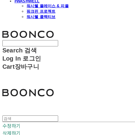
#WASHWELL
워시웰 플레이스 & 피플
핑크핀 프로젝트
워시웰 콜렉티브
분코
Search
검색
Log In
로그인
Cart
장바구니
분코
수정하기
삭제하기