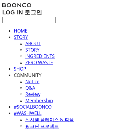
LOG IN
로그인
HOME
STORY
ABOUT
STORY
INGREDIENTS
ZERO WASTE
SHOP
COMMUNITY
Notice
Q&A
Review
Membership
#SOCIALBOONCO
#WASHWELL
워시웰 플레이스 & 피플
핑크핀 프로젝트