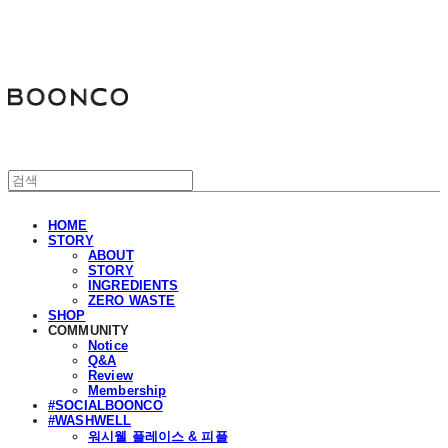
분코
HOME
STORY
ABOUT
STORY
INGREDIENTS
ZERO WASTE
SHOP
COMMUNITY
Notice
Q&A
Review
Membership
#SOCIALBOONCO
#WASHWELL
워시웰 플레이스 & 피플