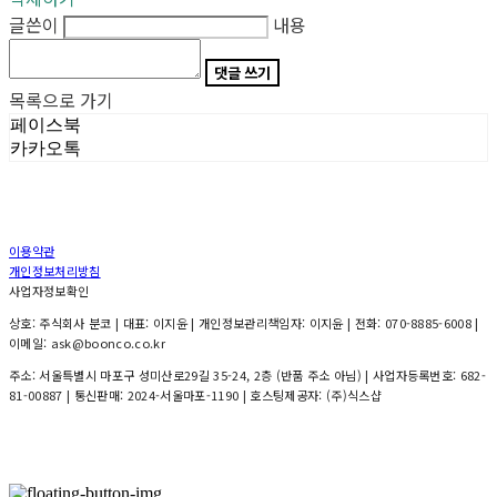
글쓴이
내용
댓글 쓰기
목록으로 가기
페이스북
카카오톡
이용약관
개인정보처리방침
사업자정보확인
상호: 주식회사 분코 | 대표: 이지윤 | 개인정보관리책임자: 이지윤 | 전화: 070-8885-6008 |
이메일: ask@boonco.co.kr
주소: 서울특별시 마포구 성미산로29길 35-24, 2층 (반품 주소 아님) | 사업자등록번호:
682-
81-00887
| 통신판매:
2024-서울마포-1190
| 호스팅제공자: (주)식스샵