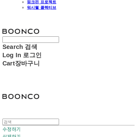
핑크핀 프로젝트
워시웰 콜렉티브
분코
Search
검색
Log In
로그인
Cart
장바구니
분코
수정하기
삭제하기