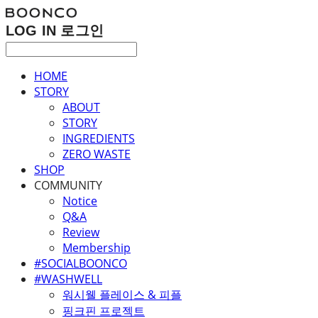
LOG IN
로그인
HOME
STORY
ABOUT
STORY
INGREDIENTS
ZERO WASTE
SHOP
COMMUNITY
Notice
Q&A
Review
Membership
#SOCIALBOONCO
#WASHWELL
워시웰 플레이스 & 피플
핑크핀 프로젝트