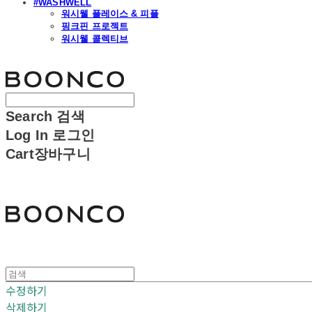
#WASHWELL
워시웰 플레이스 & 피플
핑크핀 프로젝트
워시웰 콜렉티브
분코
Search
검색
Log In
로그인
Cart
장바구니
분코
수정하기
삭제하기