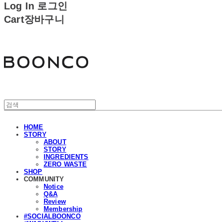
Log In
로그인
Cart
장바구니
분코
HOME
STORY
ABOUT
STORY
INGREDIENTS
ZERO WASTE
SHOP
COMMUNITY
Notice
Q&A
Review
Membership
#SOCIALBOONCO