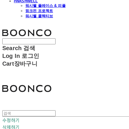
#WASHWELL
워시웰 플레이스 & 피플
핑크핀 프로젝트
워시웰 콜렉티브
분코
Search
검색
Log In
로그인
Cart
장바구니
분코
수정하기
삭제하기