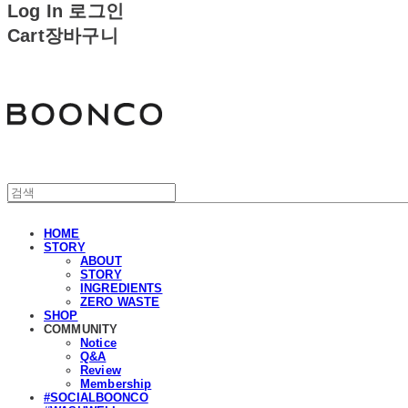
Log In
로그인
Cart
장바구니
분코
HOME
STORY
ABOUT
STORY
INGREDIENTS
ZERO WASTE
SHOP
COMMUNITY
Notice
Q&A
Review
Membership
#SOCIALBOONCO