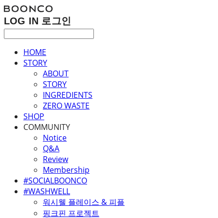
LOG IN
로그인
HOME
STORY
ABOUT
STORY
INGREDIENTS
ZERO WASTE
SHOP
COMMUNITY
Notice
Q&A
Review
Membership
#SOCIALBOONCO
#WASHWELL
워시웰 플레이스 & 피플
핑크핀 프로젝트