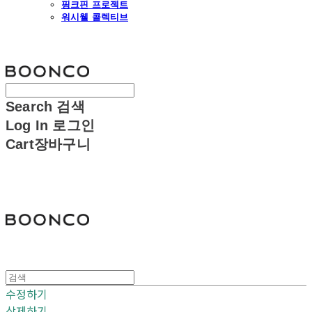
핑크핀 프로젝트
워시웰 콜렉티브
분코
Search
검색
Log In
로그인
Cart
장바구니
분코
수정하기
삭제하기