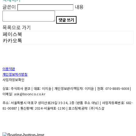
글쓴이
내용
댓글 쓰기
목록으로 가기
페이스북
카카오톡
이용약관
개인정보처리방침
사업자정보확인
상호: 주식회사 분코 | 대표: 이지윤 | 개인정보관리책임자: 이지윤 | 전화: 070-8885-6008 |
이메일: ask@boonco.co.kr
주소: 서울특별시 마포구 성미산로29길 35-24, 2층 (반품 주소 아님) | 사업자등록번호:
682-
81-00887
| 통신판매:
2024-서울마포-1190
| 호스팅제공자: (주)식스샵