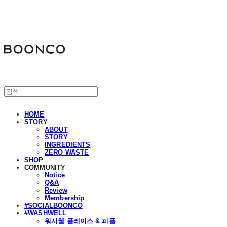
분코
HOME
STORY
ABOUT
STORY
INGREDIENTS
ZERO WASTE
SHOP
COMMUNITY
Notice
Q&A
Review
Membership
#SOCIALBOONCO
#WASHWELL
워시웰 플레이스 & 피플