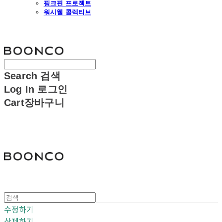
핑크핀 프로젝트
워시웰 콜렉티브
분코
Search
검색
Log In
로그인
Cart
장바구니
분코
수정하기
삭제하기