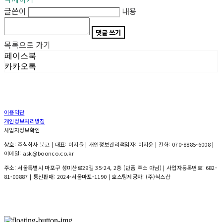
글쓴이
내용
댓글 쓰기
목록으로 가기
페이스북
카카오톡
이용약관
개인정보처리방침
사업자정보확인
상호: 주식회사 분코 | 대표: 이지윤 | 개인정보관리책임자: 이지윤 | 전화: 070-8885-6008 |
이메일: ask@boonco.co.kr
주소: 서울특별시 마포구 성미산로29길 35-24, 2층 (반품 주소 아님) | 사업자등록번호:
682-
81-00887
| 통신판매:
2024-서울마포-1190
| 호스팅제공자: (주)식스샵