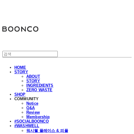
분코
HOME
STORY
ABOUT
STORY
INGREDIENTS
ZERO WASTE
SHOP
COMMUNITY
Notice
Q&A
Review
Membership
#SOCIALBOONCO
#WASHWELL
워시웰 플레이스 & 피플