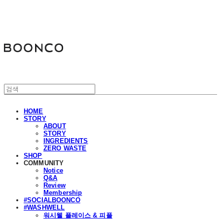
분코
HOME
STORY
ABOUT
STORY
INGREDIENTS
ZERO WASTE
SHOP
COMMUNITY
Notice
Q&A
Review
Membership
#SOCIALBOONCO
#WASHWELL
워시웰 플레이스 & 피플