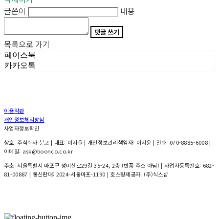
글쓴이
내용
댓글 쓰기
목록으로 가기
페이스북
카카오톡
이용약관
개인정보처리방침
사업자정보확인
상호: 주식회사 분코 | 대표: 이지윤 | 개인정보관리책임자: 이지윤 | 전화: 070-8885-6008 |
이메일: ask@boonco.co.kr
주소: 서울특별시 마포구 성미산로29길 35-24, 2층 (반품 주소 아님) | 사업자등록번호:
682-
81-00887
| 통신판매:
2024-서울마포-1190
| 호스팅제공자: (주)식스샵