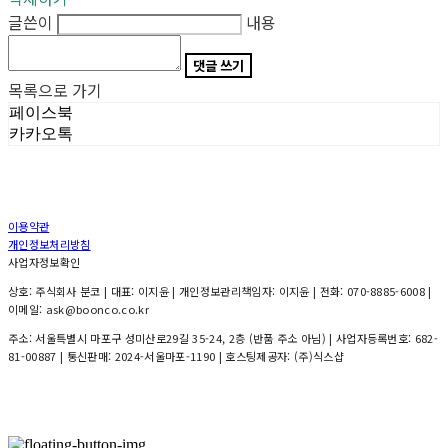
글쓴이
내용
댓글 쓰기
목록으로 가기
페이스북
카카오톡
이용약관
개인정보처리방침
사업자정보확인
상호: 주식회사 분코 | 대표: 이지윤 | 개인정보관리책임자: 이지윤 | 전화: 070-8885-6008 |
이메일: ask@boonco.co.kr
주소: 서울특별시 마포구 성미산로29길 35-24, 2층 (반품 주소 아님) | 사업자등록번호:
682-
81-00887
| 통신판매:
2024-서울마포-1190
| 호스팅제공자: (주)식스샵