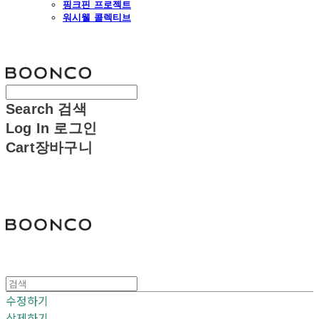
핑크핀 프로젝트
워시웰 콜렉티브
분코
Search
검색
Log In
로그인
Cart
장바구니
분코
수정하기
삭제하기