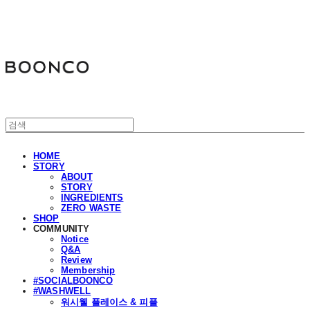
분코
HOME
STORY
ABOUT
STORY
INGREDIENTS
ZERO WASTE
SHOP
COMMUNITY
Notice
Q&A
Review
Membership
#SOCIALBOONCO
#WASHWELL
워시웰 플레이스 & 피플