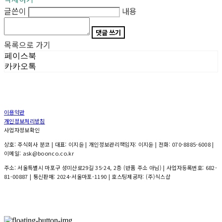
글쓴이
내용
댓글 쓰기
목록으로 가기
페이스북
카카오톡
이용약관
개인정보처리방침
사업자정보확인
상호: 주식회사 분코 | 대표: 이지윤 | 개인정보관리책임자: 이지윤 | 전화: 070-8885-6008 |
이메일: ask@boonco.co.kr
주소: 서울특별시 마포구 성미산로29길 35-24, 2층 (반품 주소 아님) | 사업자등록번호:
682-
81-00887
| 통신판매:
2024-서울마포-1190
| 호스팅제공자: (주)식스샵