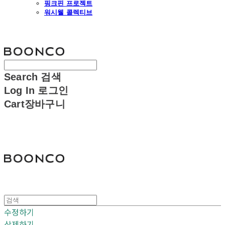
핑크핀 프로젝트
워시웰 콜렉티브
분코
Search
검색
Log In
로그인
Cart
장바구니
분코
수정하기
삭제하기