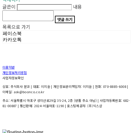
글쓴이
내용
댓글 쓰기
목록으로 가기
페이스북
카카오톡
이용약관
개인정보처리방침
사업자정보확인
상호: 주식회사 분코 | 대표: 이지윤 | 개인정보관리책임자: 이지윤 | 전화: 070-8885-6008 |
이메일: ask@boonco.co.kr
주소: 서울특별시 마포구 성미산로29길 35-24, 2층 (반품 주소 아님) | 사업자등록번호:
682-
81-00887
| 통신판매:
2024-서울마포-1190
| 호스팅제공자: (주)식스샵