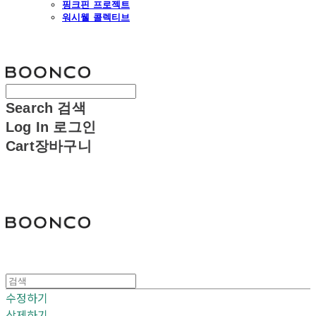
핑크핀 프로젝트
워시웰 콜렉티브
분코
Search
검색
Log In
로그인
Cart
장바구니
분코
수정하기
삭제하기