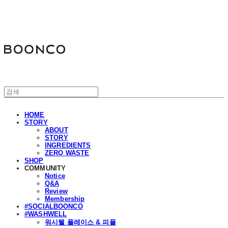
분코
HOME
STORY
ABOUT
STORY
INGREDIENTS
ZERO WASTE
SHOP
COMMUNITY
Notice
Q&A
Review
Membership
#SOCIALBOONCO
#WASHWELL
워시웰 플레이스 & 피플