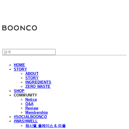
분코
HOME
STORY
ABOUT
STORY
INGREDIENTS
ZERO WASTE
SHOP
COMMUNITY
Notice
Q&A
Review
Membership
#SOCIALBOONCO
#WASHWELL
워시웰 플레이스 & 피플