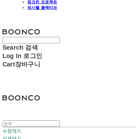
핑크핀 프로젝트
워시웰 콜렉티브
분코
Search
검색
Log In
로그인
Cart
장바구니
분코
수정하기
삭제하기