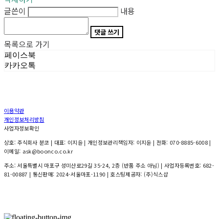
글쓴이
내용
댓글 쓰기
목록으로 가기
페이스북
카카오톡
이용약관
개인정보처리방침
사업자정보확인
상호: 주식회사 분코 | 대표: 이지윤 | 개인정보관리책임자: 이지윤 | 전화: 070-8885-6008 |
이메일: ask@boonco.co.kr
주소: 서울특별시 마포구 성미산로29길 35-24, 2층 (반품 주소 아님) | 사업자등록번호:
682-
81-00887
| 통신판매:
2024-서울마포-1190
| 호스팅제공자: (주)식스샵