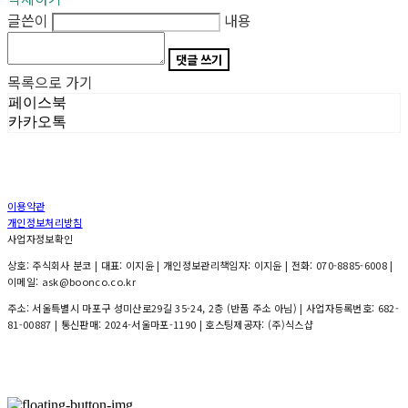
글쓴이
내용
댓글 쓰기
목록으로 가기
페이스북
카카오톡
이용약관
개인정보처리방침
사업자정보확인
상호: 주식회사 분코 | 대표: 이지윤 | 개인정보관리책임자: 이지윤 | 전화: 070-8885-6008 |
이메일: ask@boonco.co.kr
주소: 서울특별시 마포구 성미산로29길 35-24, 2층 (반품 주소 아님) | 사업자등록번호:
682-
81-00887
| 통신판매:
2024-서울마포-1190
| 호스팅제공자: (주)식스샵