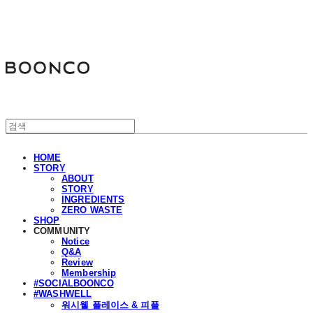
분코
HOME
STORY
ABOUT
STORY
INGREDIENTS
ZERO WASTE
SHOP
COMMUNITY
Notice
Q&A
Review
Membership
#SOCIALBOONCO
#WASHWELL
워시웰 플레이스 & 피플