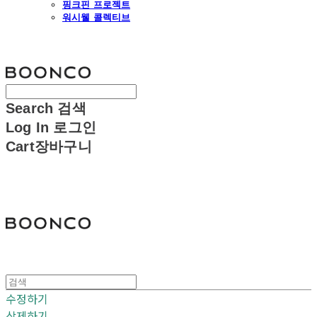
핑크핀 프로젝트
워시웰 콜렉티브
분코
Search
검색
Log In
로그인
Cart
장바구니
분코
수정하기
삭제하기