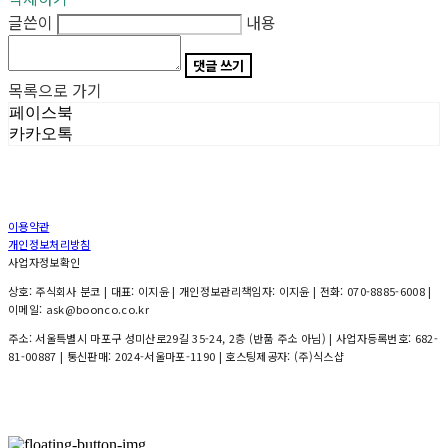
글쓴이
내용
댓글 쓰기
목록으로 가기
페이스북
카카오톡
이용약관
개인정보처리방침
사업자정보확인
상호: 주식회사 분코 | 대표: 이지윤 | 개인정보관리책임자: 이지윤 | 전화: 070-8885-6008 |
이메일: ask@boonco.co.kr
주소: 서울특별시 마포구 성미산로29길 35-24, 2층 (반품 주소 아님) | 사업자등록번호:
682-
81-00887
| 통신판매:
2024-서울마포-1190
| 호스팅제공자: (주)식스샵