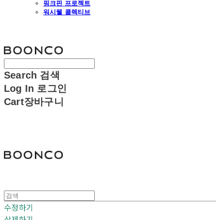
핑크핀 프로젝트
워시웰 콜렉티브
분코
Search
검색
Log In
로그인
Cart
장바구니
분코
수정하기
삭제하기