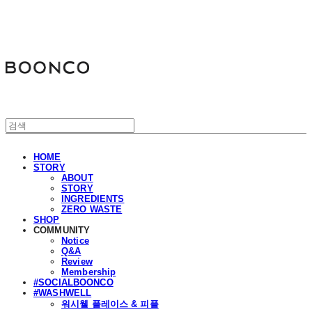
분코
HOME
STORY
ABOUT
STORY
INGREDIENTS
ZERO WASTE
SHOP
COMMUNITY
Notice
Q&A
Review
Membership
#SOCIALBOONCO
#WASHWELL
워시웰 플레이스 & 피플