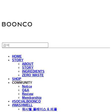
분코
HOME
STORY
ABOUT
STORY
INGREDIENTS
ZERO WASTE
SHOP
COMMUNITY
Notice
Q&A
Review
Membership
#SOCIALBOONCO
#WASHWELL
워시웰 플레이스 & 피플