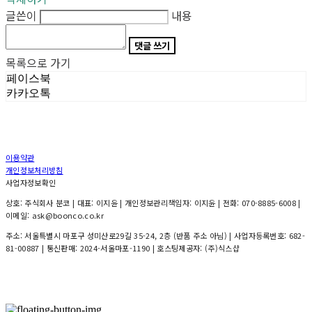
글쓴이
내용
댓글 쓰기
목록으로 가기
페이스북
카카오톡
이용약관
개인정보처리방침
사업자정보확인
상호: 주식회사 분코 | 대표: 이지윤 | 개인정보관리책임자: 이지윤 | 전화: 070-8885-6008 |
이메일: ask@boonco.co.kr
주소: 서울특별시 마포구 성미산로29길 35-24, 2층 (반품 주소 아님) | 사업자등록번호:
682-
81-00887
| 통신판매:
2024-서울마포-1190
| 호스팅제공자: (주)식스샵