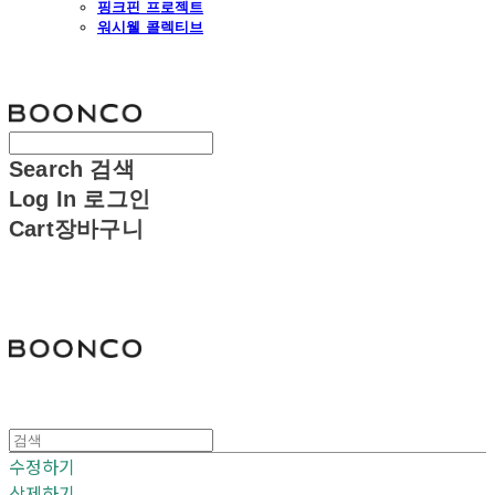
핑크핀 프로젝트
워시웰 콜렉티브
분코
Search
검색
Log In
로그인
Cart
장바구니
분코
수정하기
삭제하기