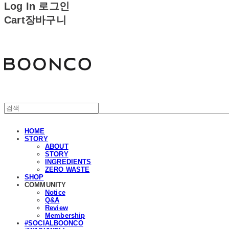
Log In
로그인
Cart
장바구니
분코
HOME
STORY
ABOUT
STORY
INGREDIENTS
ZERO WASTE
SHOP
COMMUNITY
Notice
Q&A
Review
Membership
#SOCIALBOONCO