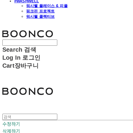
#WASHWELL
워시웰 플레이스 & 피플
핑크핀 프로젝트
워시웰 콜렉티브
분코
Search
검색
Log In
로그인
Cart
장바구니
분코
수정하기
삭제하기