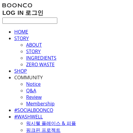
LOG IN
로그인
HOME
STORY
ABOUT
STORY
INGREDIENTS
ZERO WASTE
SHOP
COMMUNITY
Notice
Q&A
Review
Membership
#SOCIALBOONCO
#WASHWELL
워시웰 플레이스 & 피플
핑크핀 프로젝트