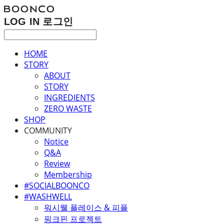
LOG IN
로그인
HOME
STORY
ABOUT
STORY
INGREDIENTS
ZERO WASTE
SHOP
COMMUNITY
Notice
Q&A
Review
Membership
#SOCIALBOONCO
#WASHWELL
워시웰 플레이스 & 피플
핑크핀 프로젝트