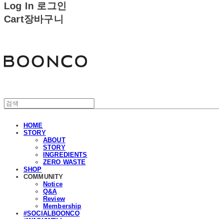
Log In
로그인
Cart
장바구니
분코
HOME
STORY
ABOUT
STORY
INGREDIENTS
ZERO WASTE
SHOP
COMMUNITY
Notice
Q&A
Review
Membership
#SOCIALBOONCO