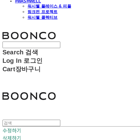
#WASHWELL
워시웰 플레이스 & 피플
핑크핀 프로젝트
워시웰 콜렉티브
분코
Search
검색
Log In
로그인
Cart
장바구니
분코
수정하기
삭제하기