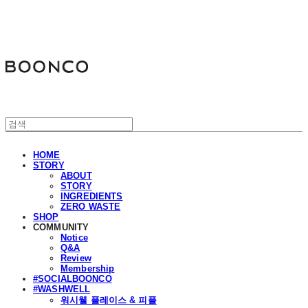
분코
HOME
STORY
ABOUT
STORY
INGREDIENTS
ZERO WASTE
SHOP
COMMUNITY
Notice
Q&A
Review
Membership
#SOCIALBOONCO
#WASHWELL
워시웰 플레이스 & 피플