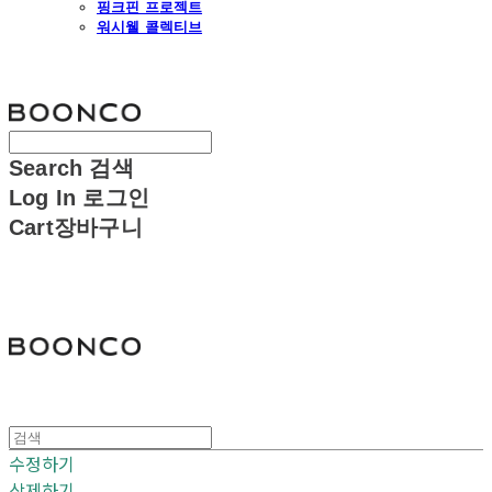
핑크핀 프로젝트
워시웰 콜렉티브
분코
Search
검색
Log In
로그인
Cart
장바구니
분코
수정하기
삭제하기