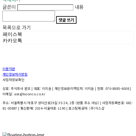
글쓴이
내용
댓글 쓰기
목록으로 가기
페이스북
카카오톡
이용약관
개인정보처리방침
사업자정보확인
상호: 주식회사 분코 | 대표: 이지윤 | 개인정보관리책임자: 이지윤 | 전화: 070-8885-6008 |
이메일: ask@boonco.co.kr
주소: 서울특별시 마포구 성미산로29길 35-24, 2층 (반품 주소 아님) | 사업자등록번호:
682-
81-00887
| 통신판매:
2024-서울마포-1190
| 호스팅제공자: (주)식스샵