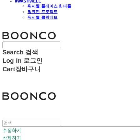
#WASHWELL
워시웰 플레이스 & 피플
핑크핀 프로젝트
워시웰 콜렉티브
분코
Search
검색
Log In
로그인
Cart
장바구니
분코
수정하기
삭제하기