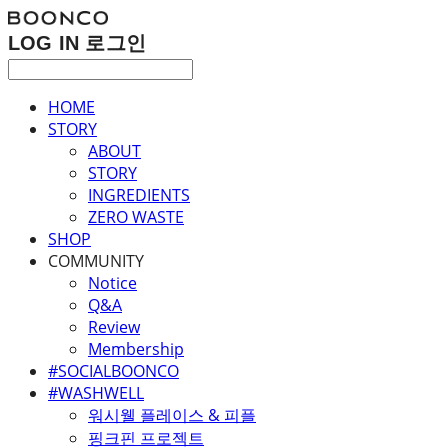
LOG IN
로그인
HOME
STORY
ABOUT
STORY
INGREDIENTS
ZERO WASTE
SHOP
COMMUNITY
Notice
Q&A
Review
Membership
#SOCIALBOONCO
#WASHWELL
워시웰 플레이스 & 피플
핑크핀 프로젝트