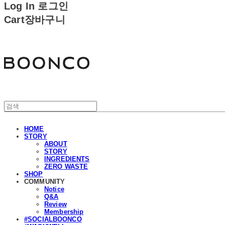
Log In
로그인
Cart
장바구니
분코
HOME
STORY
ABOUT
STORY
INGREDIENTS
ZERO WASTE
SHOP
COMMUNITY
Notice
Q&A
Review
Membership
#SOCIALBOONCO