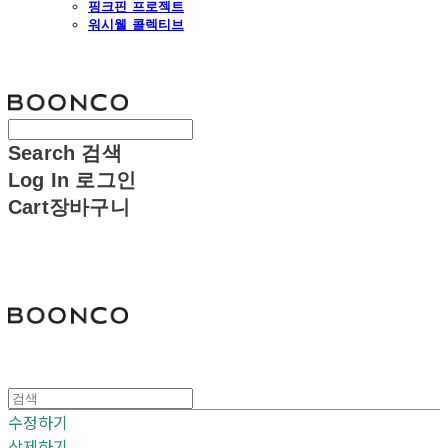
핑크핀 프로젝트
워시웰 콜렉티브
분코
Search
검색
Log In
로그인
Cart
장바구니
분코
수정하기
삭제하기