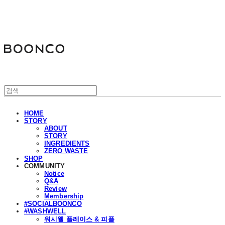
분코
HOME
STORY
ABOUT
STORY
INGREDIENTS
ZERO WASTE
SHOP
COMMUNITY
Notice
Q&A
Review
Membership
#SOCIALBOONCO
#WASHWELL
워시웰 플레이스 & 피플