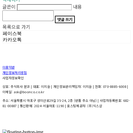
글쓴이
내용
댓글 쓰기
목록으로 가기
페이스북
카카오톡
이용약관
개인정보처리방침
사업자정보확인
상호: 주식회사 분코 | 대표: 이지윤 | 개인정보관리책임자: 이지윤 | 전화: 070-8885-6008 |
이메일: ask@boonco.co.kr
주소: 서울특별시 마포구 성미산로29길 35-24, 2층 (반품 주소 아님) | 사업자등록번호:
682-
81-00887
| 통신판매:
2024-서울마포-1190
| 호스팅제공자: (주)식스샵