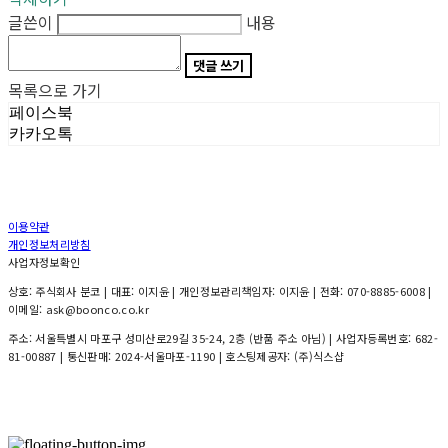
글쓴이
내용
댓글 쓰기
목록으로 가기
페이스북
카카오톡
이용약관
개인정보처리방침
사업자정보확인
상호: 주식회사 분코 | 대표: 이지윤 | 개인정보관리책임자: 이지윤 | 전화: 070-8885-6008 |
이메일: ask@boonco.co.kr
주소: 서울특별시 마포구 성미산로29길 35-24, 2층 (반품 주소 아님) | 사업자등록번호:
682-
81-00887
| 통신판매:
2024-서울마포-1190
| 호스팅제공자: (주)식스샵