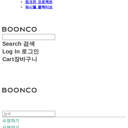
핑크핀 프로젝트
워시웰 콜렉티브
분코
Search
검색
Log In
로그인
Cart
장바구니
분코
수정하기
삭제하기