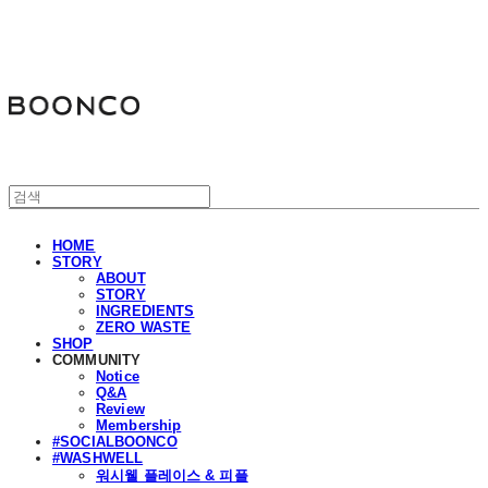
분코
HOME
STORY
ABOUT
STORY
INGREDIENTS
ZERO WASTE
SHOP
COMMUNITY
Notice
Q&A
Review
Membership
#SOCIALBOONCO
#WASHWELL
워시웰 플레이스 & 피플