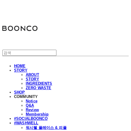
분코
HOME
STORY
ABOUT
STORY
INGREDIENTS
ZERO WASTE
SHOP
COMMUNITY
Notice
Q&A
Review
Membership
#SOCIALBOONCO
#WASHWELL
워시웰 플레이스 & 피플