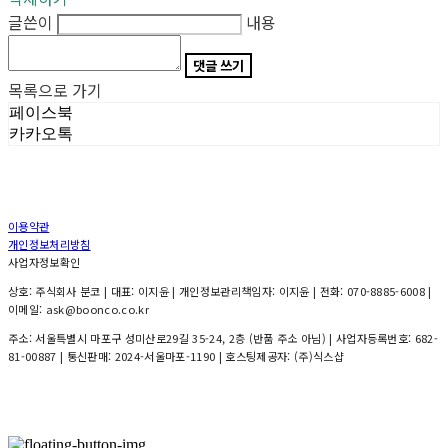
글쓴이
내용
댓글 쓰기
목록으로 가기
페이스북
카카오톡
이용약관
개인정보처리방침
사업자정보확인
상호: 주식회사 분코 | 대표: 이지윤 | 개인정보관리책임자: 이지윤 | 전화: 070-8885-6008 |
이메일: ask@boonco.co.kr
주소: 서울특별시 마포구 성미산로29길 35-24, 2층 (반품 주소 아님) | 사업자등록번호:
682-
81-00887
| 통신판매:
2024-서울마포-1190
| 호스팅제공자: (주)식스샵