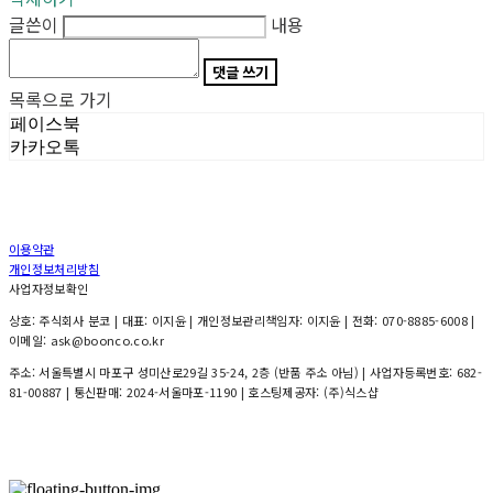
글쓴이
내용
댓글 쓰기
목록으로 가기
페이스북
카카오톡
이용약관
개인정보처리방침
사업자정보확인
상호: 주식회사 분코 | 대표: 이지윤 | 개인정보관리책임자: 이지윤 | 전화: 070-8885-6008 |
이메일: ask@boonco.co.kr
주소: 서울특별시 마포구 성미산로29길 35-24, 2층 (반품 주소 아님) | 사업자등록번호:
682-
81-00887
| 통신판매:
2024-서울마포-1190
| 호스팅제공자: (주)식스샵