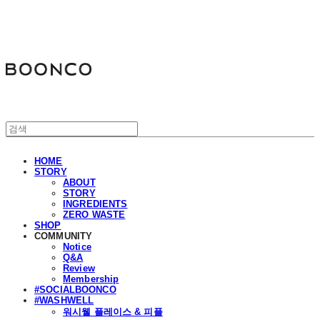
분코
HOME
STORY
ABOUT
STORY
INGREDIENTS
ZERO WASTE
SHOP
COMMUNITY
Notice
Q&A
Review
Membership
#SOCIALBOONCO
#WASHWELL
워시웰 플레이스 & 피플