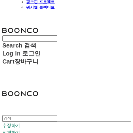
핑크핀 프로젝트
워시웰 콜렉티브
분코
Search
검색
Log In
로그인
Cart
장바구니
분코
수정하기
삭제하기